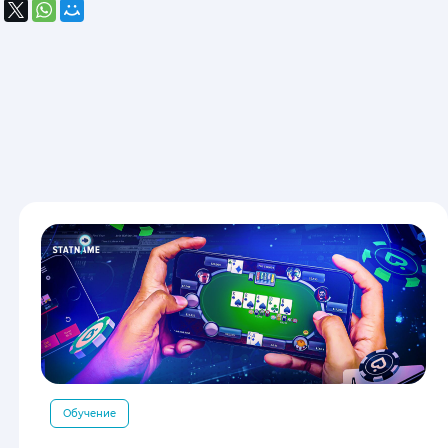
Обучение