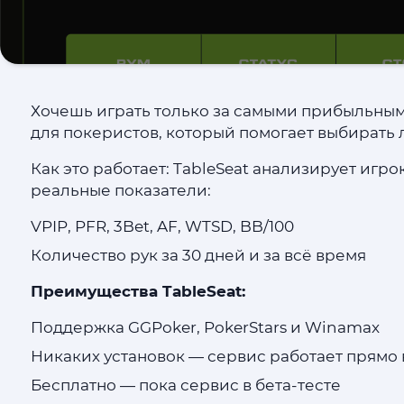
Хочешь играть только за самыми прибыльны
для покеристов, который помогает выбирать 
Как это работает: TableSeat анализирует игро
реальные показатели:
VPIP, PFR, 3Bet, AF, WTSD, BB/100
Количество рук за 30 дней и за всё время
Преимущества TableSeat:
Поддержка GGPoker, PokerStars и Winamax
Никаких установок — сервис работает прямо 
Бесплатно — пока сервис в бета-тесте