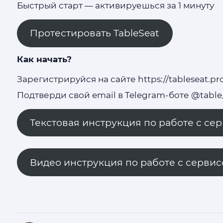
Быстрый старт — активируешься за 1 минуту
Протестировать TableSeat
Как начать?
Зарегистрируйся на сайте
https://tableseat.pr
Подтверди свой email в Telegram-боте
@table
Текстовая инструкция по работе с се
Видео инструкция по работе с серви