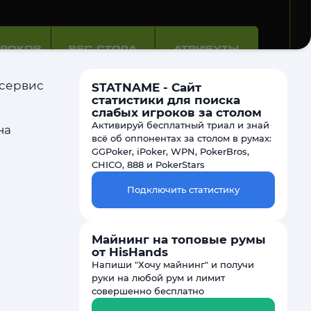
сервис
STATNAME - Cайт
статистики для поиска
слабых игроков за столом
Активируй бесплатный триал и знай
на
всё об оппонентах за столом в румах:
GGPoker, iPoker, WPN, PokerBros,
CHICO, 888 и PokerStars
Подключить статистику
Майнинг на топовые румы
от HisHands
Напиши "Хочу майнинг" и получи
руки на любой рум и лимит
совершенно бесплатно