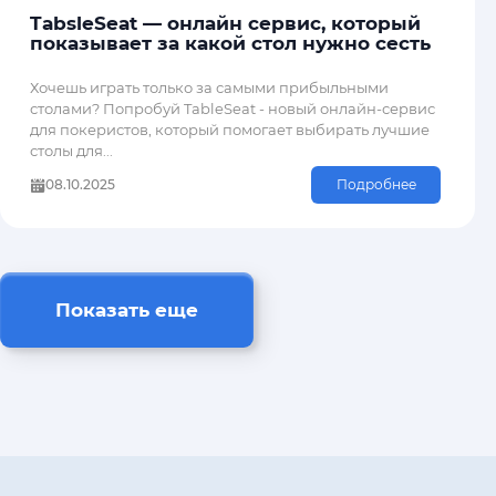
TabsleSeat — онлайн сервис, который
показывает за какой стол нужно сесть
Хочешь играть только за самыми прибыльными
столами? Попробуй TableSeat - новый онлайн-сервис
для покеристов, который помогает выбирать лучшие
столы для...
08.10.2025
Подробнее
Показать еще