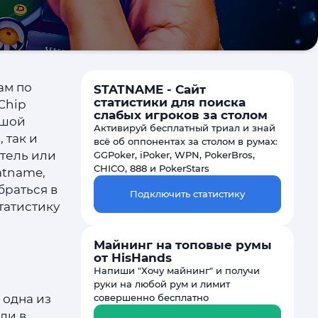
ам по
STATNAME - Cайт
статистики для поиска
Chip
слабых игроков за столом
ьшой
Активируй бесплатный триал и знай
 так и
всё об оппонентах за столом в румах:
итель или
GGPoker, iPoker, WPN, PokerBros,
CHICO, 888 и PokerStars
atname,
браться в
Подключить статистику
татистику
Майнинг на топовые румы
от HisHands
Напиши "Хочу майнинг" и получи
руки на любой рум и лимит
 одна из
совершенно бесплатно
ли в