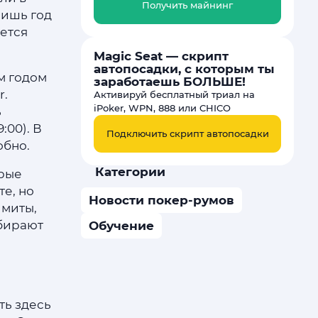
Получить майнинг
лишь год
ается
Magic Seat — скрипт
автопосадки, с которым ты
м годом
заработаешь БОЛЬШЕ!
r.
Активируй бесплатный триал на
iPoker, WPN, 888 или CHICO
ь
:00). В
Подключить скрипт автопосадки
обно.
Категории
орые
те, но
Новости покер-румов
имиты,
обирают
Обучение
ть здесь