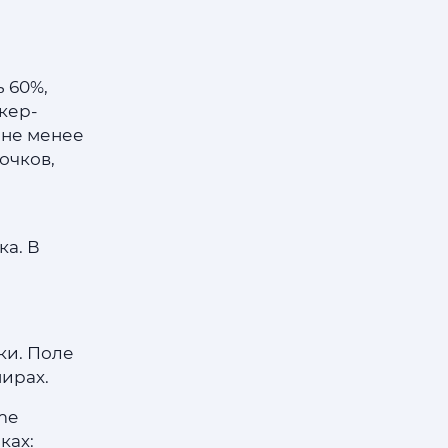
 60%,
кер-
 не менее
очков,
ка. В
ки. Поле
нирах.
me
ках: