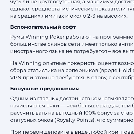
чуть ли не круглосуточная, а максимум дости
однако, среднестатистические показатели тут
на средних лимитах и около 2-3 на высоких.
Вспомогательный софт
Румы Winning Poker работают на программном
большинстве скинов сети имеет только англи
иностранного языка не потребуется – все выг
На Winning опытные покеристы оценят возмо
сбора статистика на соперников (вроде Hold’
VPN при этом не требуются. К слову, с сентябр
Бонусные предложения
Одним из главных достоинств комнаты являетс
начисляются очки — чем больше раздач, тем 
рассчитывать на выгодный 100% бонус за старт
статусных очков (Royalty Points), что суммарн
При первом депозите в виде любой криптовал