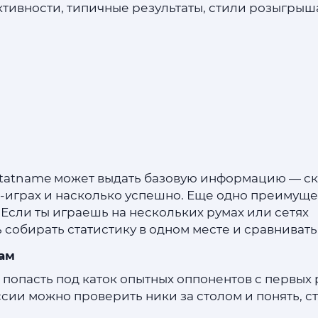
тивности, типичные результаты, стили розыгрыш
Statname может выдать базовую информацию — с
еш-играх и насколько успешно. Еще одно преимущ
 Если ты играешь на нескольких румах или сетях
ь собирать статистику в одном месте и сравнивать
ам
попасть под каток опытных оппонентов с первых 
ии можно проверить ники за столом и понять, ст