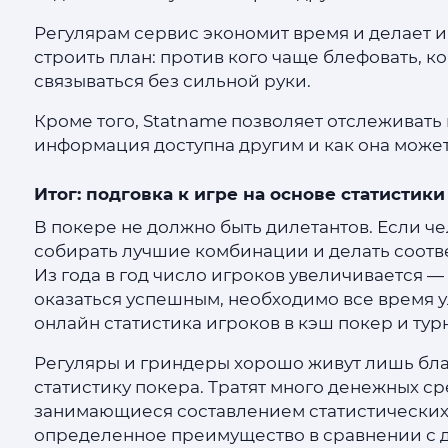
Регулярам сервис экономит время и делает 
строить план: против кого чаще блефовать, ко
связываться без сильной руки.
Кроме того, Statname позволяет отслеживать
информация доступна другим и как она может 
Итог: подговка к игре на основе статистик
В покере не должно быть дилетантов. Если чел
собирать лучшие комбинации и делать соотве
Из года в год число игроков увеличивается —
оказаться успешным, необходимо все время у
онлайн статистика игроков в кэш покер и ту
Регуляры и гриндеры хорошо живут лишь благ
статистику покера. Тратят много денежных ср
занимающиеся составлением статистических 
определенное преимущество в сравнении с д