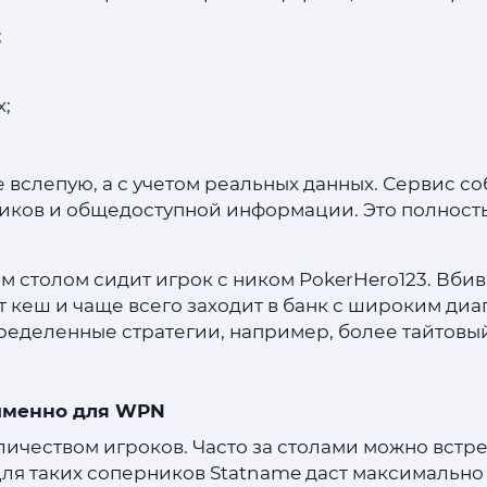
;
;
 вслепую, а с учетом реальных данных. Сервис со
ников и общедоступной информации. Это полност
им столом сидит игрок с ником PokerHero123. Вби
ет кеш и чаще всего заходит в банк с широким ди
пределенные стратегии, например, более тайтовы
именно для WPN
ичеством игроков. Часто за столами можно встре
Для таких соперников Statname даст максимально