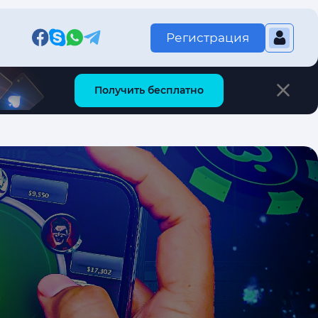
Регистрация
Получить бесплатно