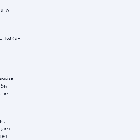
жно
, какая
о
выйдет.
обы
ане
ы,
дает
дет