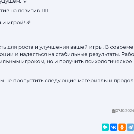
удущем. 💡
 на позитив. 🧘‍♂️
и игрой! 🎉
ь для роста и улучшения вашей игры. В соврем
оции и надеяться на стабильные результаты. Рабо
бильным игроком, но и получить психологическое
обы не пропустить следующие материалы и продо
07.10.202