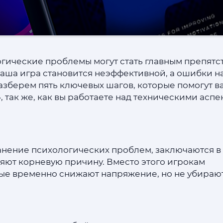
гические проблемы могут стать главным препятс
, ваша игра становится неэффективной, а ошибки 
разберем пять ключевых шагов, которые помогут в
 так же, как вы работаете над техническими аспе
анение психологических проблем, заключаются в
няют корневую причину. Вместо этого игрокам
ые временно снижают напряжение, но не убираю