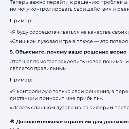
Теперь важно перейти к решению проблемы. 
но могу контролировать свои действия и реа
Пример:
«Я буду сосредотачиваться на качестве своих 
«Слишком лузовая игра в плюсе — это потеря
5. Объясните, почему ваше решение верно
Этот шаг помогает закрепить новое пониман
является правильным.
Пример:
«Я контролирую только свои решения, а перее
дистанции приносит мне прибыль».
«Играть слишком лузово из-за эйфории посл
🎯 Дополнительные стратегии для достиже