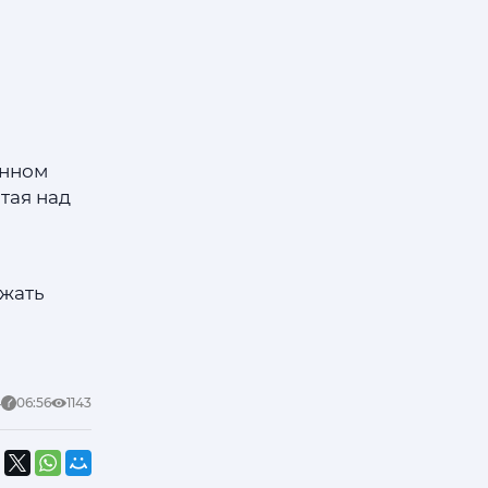
енном
тая над
лжать
4
06:56
1143