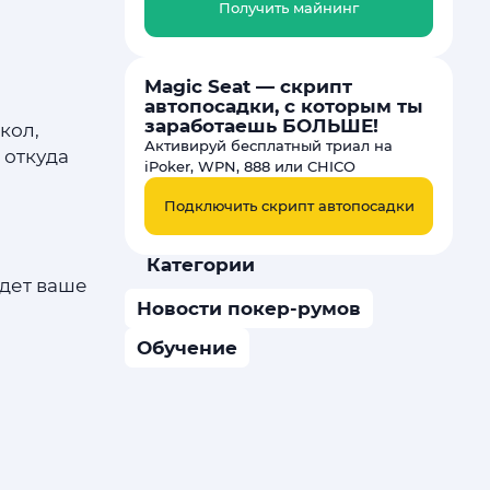
Получить майнинг
Magic Seat — скрипт
автопосадки, с которым ты
заработаешь БОЛЬШЕ!
кол,
Активируй бесплатный триал на
 откуда
iPoker, WPN, 888 или CHICO
Подключить скрипт автопосадки
Категории
удет ваше
Новости покер-румов
Обучение