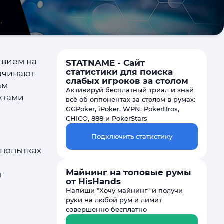
твием на
STATNAME - Cайт
статистики для поиска
начинают
слабых игроков за столом
ам
Активируй бесплатный триал и знай
ктами
всё об оппонентах за столом в румах:
GGPoker, iPoker, WPN, PokerBros,
CHICO, 888 и PokerStars
Подключить статистику
 попытках
Майнинг на топовые румы
т
от HisHands
Напиши "Хочу майнинг" и получи
руки на любой рум и лимит
совершенно бесплатно