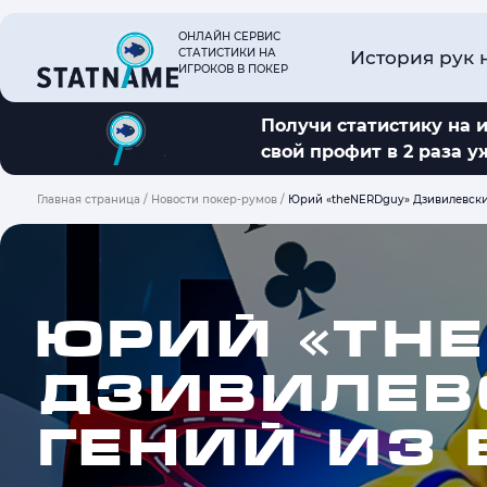
Skip
to
ОНЛАЙН СЕРВИС
СТАТИСТИКИ НА
История рук 
content
ИГРОКОВ В ПОКЕР
Получи статистику на 
свой профит в 2 раза у
Главная страница
/
Новости покер-румов
/
Юрий «theNERDguy» Дзивилевски
ЮРИЙ «TH
ДЗИВИЛЕВ
ГЕНИЙ ИЗ