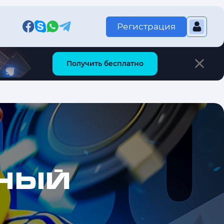
Регистрация
Получить бесплатно
НЫЙ