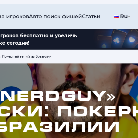
на игроков
Авто поиск фишей
Статьи
Ru
игроков бесплатно и увеличь
же сегодня!
: Покерный гений из Бразилии
ENERDGUY»
СКИ: ПОКЕР
 БРАЗИЛИИ