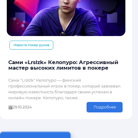
Новости покер-румов
Сами «Lrslzk» Келопуро: Агрессивный
мастер высоких лимитов в покере
Сами "Lrslzk" Келопуро — финский
профессиональный игрок в покер, который завоевал
мировую известность благодаря своим успехам в
онлайн-покере. Келопуро, также...
29.10.2024
Подробнее