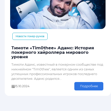
Новости покер-румов
Тимоти «Tim0thee» Адамс: История
покерного хайроллера мирового
уровня
Тимоти Адамс, известный в покерном сообществе под
никнеймом "Tim0thee", является одним из самых
успешных профессиональных игроков последнего
десятилетия. Адамс родился...
15.10.2024
Подробнее