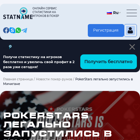
Skip
to
ОНЛАЙН СЕРВИС
Ru
СТАТИСТИКИ НА
content
ИГРОКОВ В ПОКЕР
Регистрация
История рук на игроков
Авто поиск фишей
Статьи
Получи статистику на игроков
Получить бесплатно
бесплатно и увеличь свой профит в 2
раза уже сегодня!
Главная страница
/
Новости покер-румов
/
PokerStars легально запустились в
Мичигане
POKERSTARS
ЛЕГАЛЬНО
ЗАПУСТИЛИСЬ В