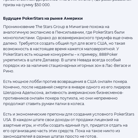
призы на сумму $50 000.
Будущее PokerStars на рынке Америки
Проникновение The Stars Group в Мичигане похожа на
аналогичную экспансию в Пенсильвании, где PokerStars были
монополистами. Однако до всеамериканского триумфа еще очень
далеко. Требуется создать общий пул для всего США, но такая
возможность в настоящее время кажется маловероятной. У
PokerStars есть мощные конкуренты – к примеру, 888Poker
укрепились в штате Делавэр. В штате Невада всегда особый
порядок из-за наличия стационарных игорных зон в Лас-Вегасе и
Рино.
Есть мощное лобби против возвращения в США онлайн покера.
Конечно, после недавней смерти в январе одного из его лидеров
Шелдона Адельсона, активность американских бизнесменов-
противников онлайн покера поутихла, но они непременно
продолжат ставить румам палки в колеса.
Есть и экономические препоны для создания условного PokerStars
USA. В каждом штате свои доходы от продажи лицензий на
азартные игры, и чтобы создать единый пул, придется отдать на
его организацию часть этих средств. Пока на такое никто из
законодателей в разных штатах просто не готов..