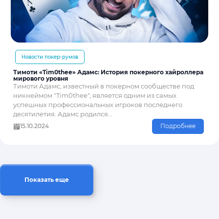
Новости покер-румов
Тимоти «Tim0thee» Адамс: История покерного хайроллера
мирового уровня
Тимоти Адамс, известный в покерном сообществе под
никнеймом "Tim0thee", является одним из самых
успешных профессиональных игроков последнего
десятилетия. Адамс родился...
15.10.2024
Подробнее
Показать еще